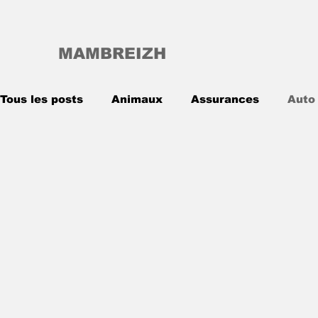
MAMBREIZH
Tous les posts
Animaux
Assurances
Auto
Entreprise
Finance
High-Tech
Inform
Voyage
Voyance